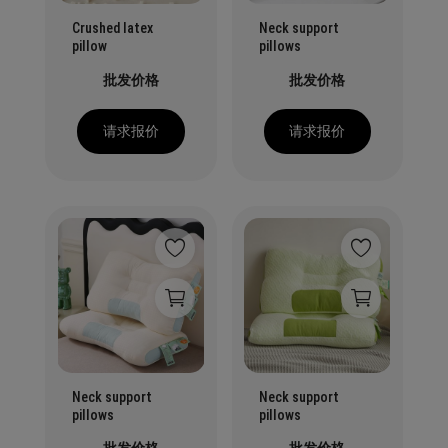
Crushed latex
Neck support
pillow
pillows
批发价格
批发价格
请求报价
请求报价
Neck support
Neck support
pillows
pillows