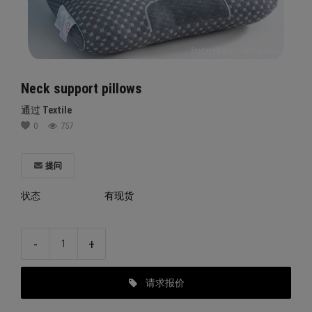
注册
位置
中文
USD ($)
Neck support pillows
通过
Textile
0
757
提问
状态
有现货
-
+
请求报价