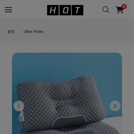
0
首页
Other Pillows
立
即
出
售
主菜单
分类
首页
愿望清单
登录